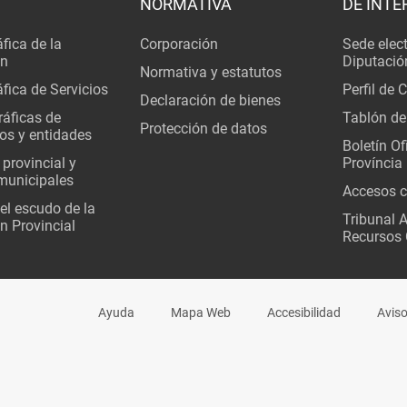
NORMATIVA
DE INTE
fica de la
Corporación
Sede elec
ón
Diputació
Normativa y estatutos
fica de Servicios
Perfil de 
Declaración de bienes
áficas de
Tablón de
Protección de datos
os y entidades
Boletín Ofi
 provincial y
Província
municipales
Accesos c
del escudo de la
Tribunal 
n Provincial
Recursos 
Ayuda
Mapa Web
Accesibilidad
Aviso