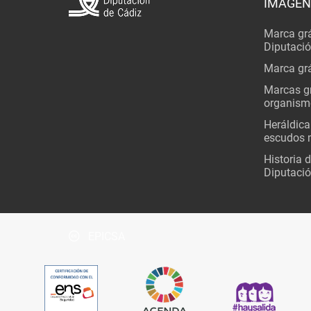
IMAGEN
Marca grá
Diputaci
Marca grá
Marcas gr
organism
Heráldica
escudos 
Historia 
Diputació
EPICSA