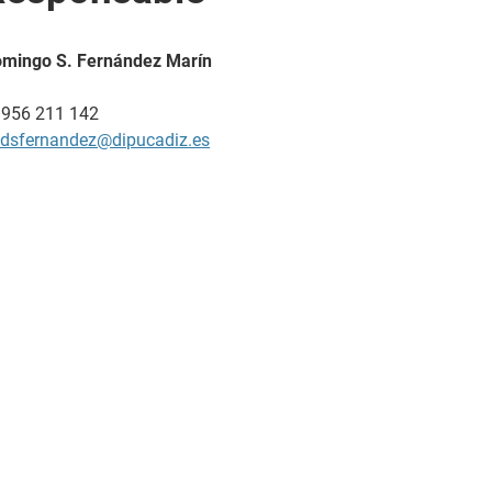
mingo S. Fernández Marín
 956 211 142
dsfernandez@dipucadiz.es