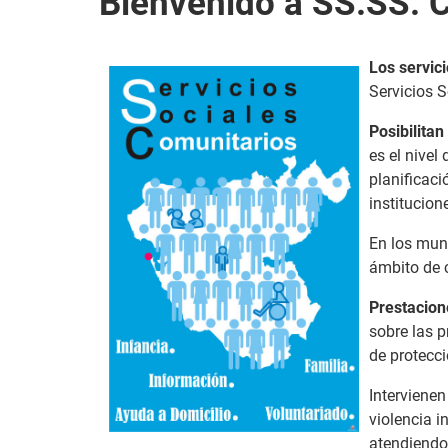
Bienvenido a SS.SS. 
Los servic
Servicios S
Posibilitan
es el nivel
planificaci
institucione
En los muni
ámbito de 
Prestacion
sobre las p
de protecci
Intervienen
violencia i
atendiendo