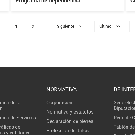
Programa de Dependencia
C
...
1
2
Siguiente
>
Último
>>
NORMATIVA
DE INTE
fica de la
Corporación
Sede elec
ón
Diputació
Normativa y estatutos
fica de Servicios
Perfil de 
Declaración de bienes
áficas de
Tablón de
Protección de datos
os y entidades