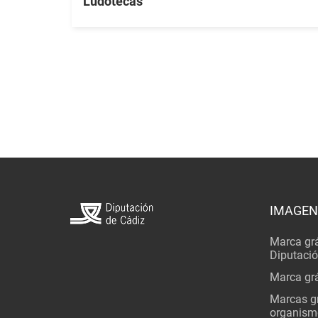
Ludotecas
IMAGEN
Marca grá
Diputaci
Marca grá
Marcas gr
organism