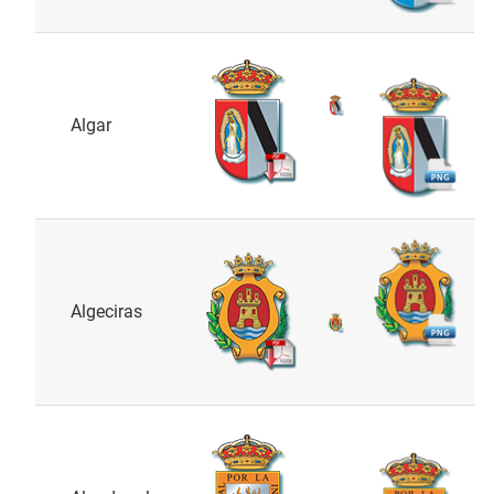
Algar
Algeciras