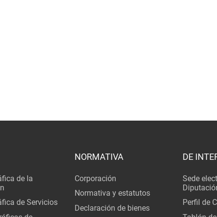
NORMATIVA
DE INTE
fica de la
Corporación
Sede elec
ón
Diputació
Normativa y estatutos
fica de Servicios
Perfil de 
Declaración de bienes