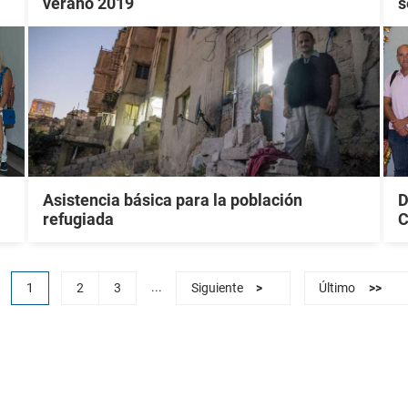
verano 2019
s
Asistencia básica para la población
D
refugiada
C
...
1
2
3
Siguiente
>
Último
>>