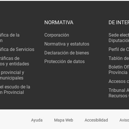
NORMATIVA
DE INTE
fica de la
Corporación
Sede elec
ón
Diputació
Normativa y estatutos
fica de Servicios
Perfil de 
Declaración de bienes
áficas de
Tablón de
Protección de datos
os y entidades
Boletín Ofi
 provincial y
Província
municipales
Accesos c
del escudo de la
Tribunal 
n Provincial
Recursos 
Ayuda
Mapa Web
Accesibilidad
Aviso