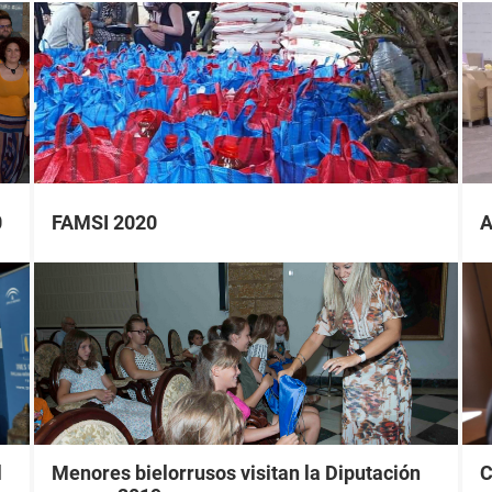
0
FAMSI 2020
A
l
Menores bielorrusos visitan la Diputación
C