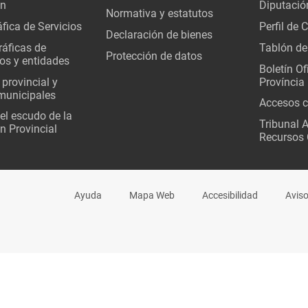
ón
Diputació
Normativa y estatutos
fica de Servicios
Perfil de 
Declaración de bienes
áficas de
Tablón de
Protección de datos
os y entidades
Boletín Ofi
 provincial y
Província
municipales
Accesos c
del escudo de la
Tribunal 
n Provincial
Recursos 
Ayuda
Mapa Web
Accesibilidad
Aviso