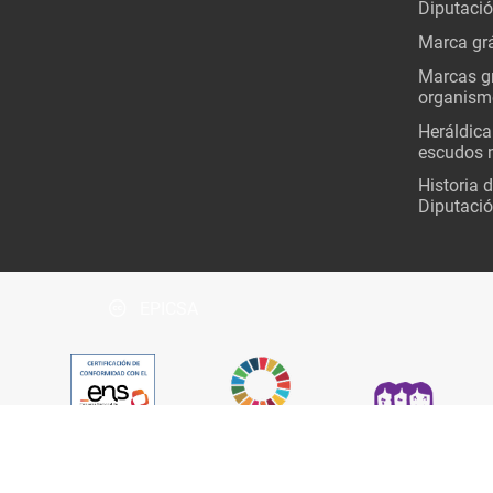
Diputaci
Marca grá
Marcas gr
organism
Heráldica
escudos 
Historia 
Diputació
EPICSA