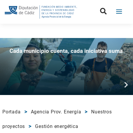
Boletín de la Diputación de Cádiz
Cada municipio cuenta, cada iniciativa suma
Portada
Agencia Prov. Energía
Nuestros
proyectos
Gestión energética