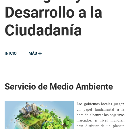
Desarrollo a la
Ciudadanía
INICIO
MÁS
Servicio de Medio Ambiente
Los gobiernos locales juegan
un papel fundamental a la
hora de alcanzar los objetivos
marcados, a nivel mundial,
para disfrutar de un planeta