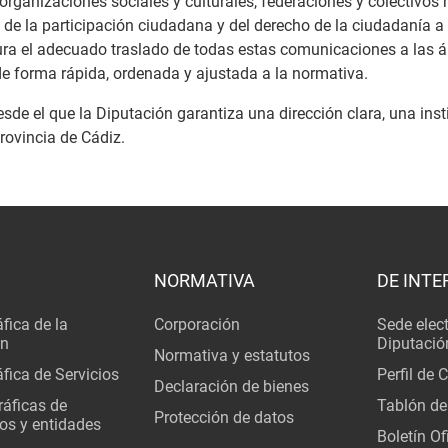
 organizaciones sociales y culturales, federaciones y colectivos 
 de la participación ciudadana y del derecho de la ciudadanía a 
egura el adecuado traslado de todas estas comunicaciones a las
de forma rápida, ordenada y ajustada a la normativa.
 desde el que la Diputación garantiza una dirección clara, una in
provincia de Cádiz.
NORMATIVA
DE INTE
fica de la
Corporación
Sede elec
ón
Diputació
Normativa y estatutos
fica de Servicios
Perfil de 
Declaración de bienes
áficas de
Tablón de
Protección de datos
os y entidades
Boletín Ofi