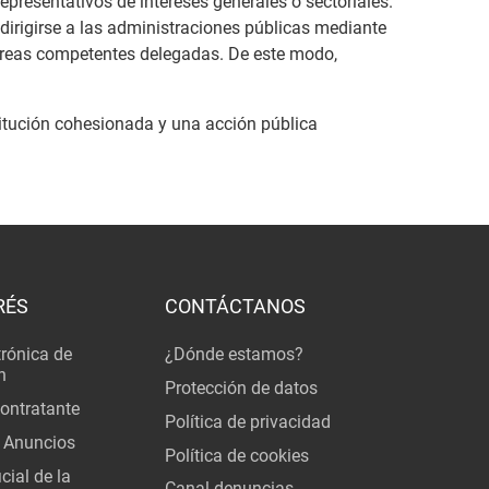
representativos de intereses generales o sectoriales.
dirigirse a las administraciones públicas mediante
 áreas competentes delegadas. De este modo,
stitución cohesionada y una acción pública
RÉS
CONTÁCTANOS
trónica de
¿Dónde estamos?
n
Protección de datos
Contratante
Política de privacidad
 Anuncios
Política de cookies
cial de la
Canal denuncias