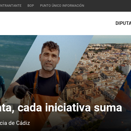
CONTRANTANTE
BOP
PUNTO ÚNICO INFORMACIÓN
DIPUT
ción de Cádiz
ta, cada iniciativa suma
ivas de la institución provincial
cia de Cádiz