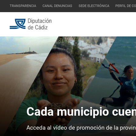
TRANSPARENCIA
CANAL DENUNCIAS
SEDE ELECTRÓNICA
PERFIL DE 
Boletín de la Diputa
Cada municipio cuen
Conozca las noticias y previsiones informat
Acceda al vídeo de promoción de la provin