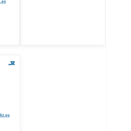
.es
iz.es