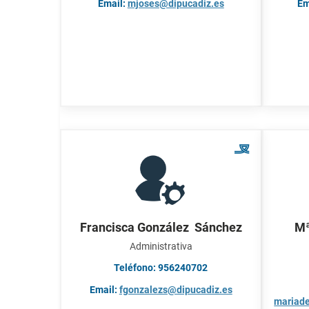
Email:
mjoses@dipucadiz.es
Em
Francisca González Sánchez
Mª
Administrativa
Teléfono: 956240702
Email:
fgonzalezs@dipucadiz.es
mariade