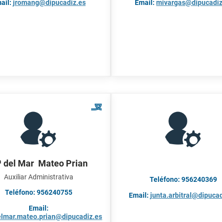
ail:
jromang@dipucadiz.es
Email:
mivargas@dipucadiz
 del Mar Mateo Prian
Auxiliar Administrativa
Teléfono: 956240369
Teléfono: 956240755
Email:
junta.arbitral@dipucad
Email:
lmar.mateo.prian@dipucadiz.es