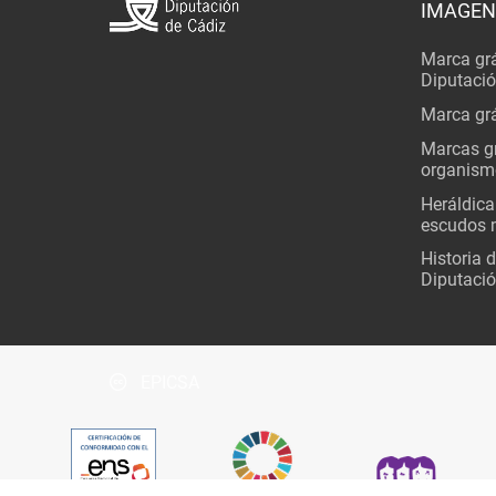
IMAGEN
Marca grá
Diputaci
Marca grá
Marcas gr
organism
Heráldica
escudos 
Historia 
Diputació
EPICSA