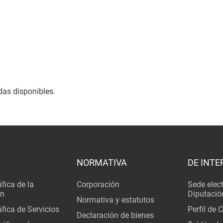
s
das disponibles.
NORMATIVA
DE INTE
fica de la
Corporación
Sede elec
ón
Diputació
Normativa y estatutos
fica de Servicios
Perfil de 
Declaración de bienes