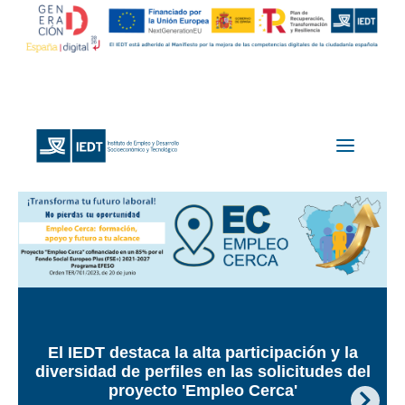
El IEDT destaca la alta participación y la
CONVOCATORIA PÚBLICA: PRESENTACIÓN
diversidad de perfiles en las solicitudes del
DEL PROYECTO "EDAD DIGITAL"
proyecto 'Empleo Cerca'