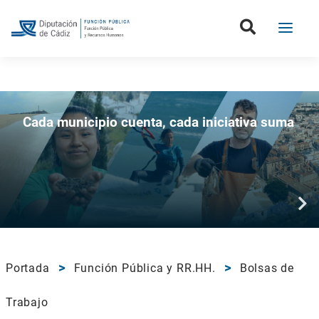
Boletín de la Diputación de Cádiz
Cada municipio cuenta, cada iniciativa suma
Portada
Función Pública y RR.HH.
Bolsas de
Trabajo