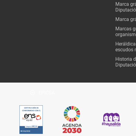
Marca grá
Diputaci
Marca grá
Marcas gr
organism
Heráldica
escudos 
Historia 
Diputació
EPICSA