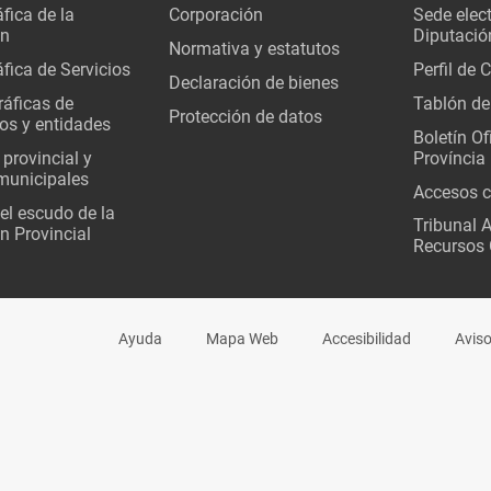
fica de la
Corporación
Sede elec
ón
Diputació
Normativa y estatutos
fica de Servicios
Perfil de 
Declaración de bienes
áficas de
Tablón de
Protección de datos
os y entidades
Boletín Ofi
 provincial y
Província
municipales
Accesos c
del escudo de la
Tribunal 
n Provincial
Recursos 
Ayuda
Mapa Web
Accesibilidad
Aviso