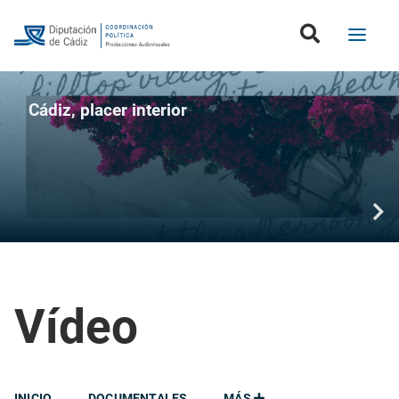
Cádiz, placer interior
Vídeo
INICIO
DOCUMENTALES
MÁS