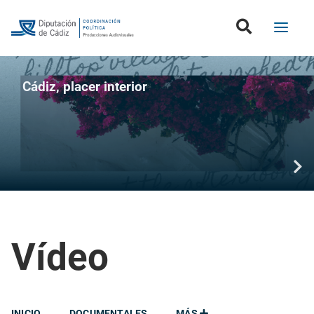
Cádiz, placer interior
Vídeo
INICIO
DOCUMENTALES
MÁS