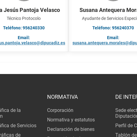
a Jesús Pantoja Velasco
Susana Antequera Mor
Técnico Protocolo
Ayudante de Servicios Especi
Teléfono: 956240330
Teléfono: 956240370
Email:
Email:
us.pantoja.velasco@dipucadiz.es
susana.antequera.morales@dipu
NORMATIVA
DE INTE
fica de la
Corporación
Sede elec
ón
Diputació
Normativa y estatutos
fica de Servicios
Perfil de 
Declaración de bienes
áficas de
Tablón de