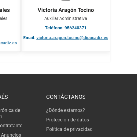
ales
Victoria Aragón Tocino
ales
Auxiliar Administrativa
Teléfono: 956240371
Email:
victoria.aragon.tocino@dipucadiz.es
cadiz.es
RÉS
CONTÁCTANOS
trónica de
¿Dónde estamos?
n
Protección de datos
Contratante
Política de privacidad
 Anuncios