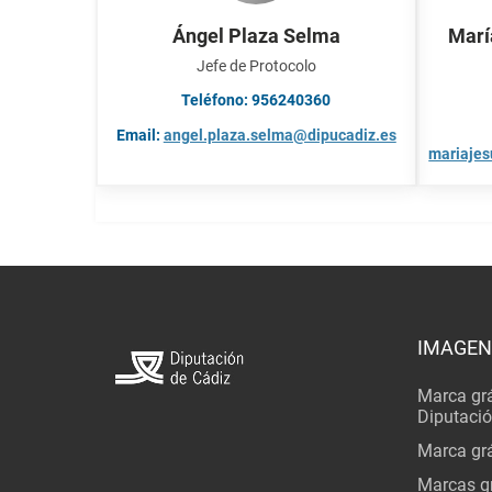
Ángel Plaza Selma
Marí
Jefe de Protocolo
Teléfono: 956240360
Email:
angel.plaza.selma@dipucadiz.es
mariajes
IMAGEN
Marca grá
Diputaci
Marca grá
Marcas gr