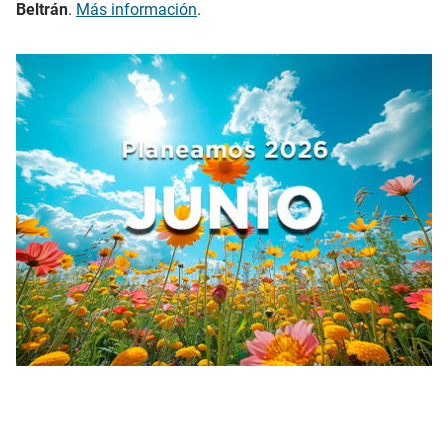
Beltrán
.
Más información
.