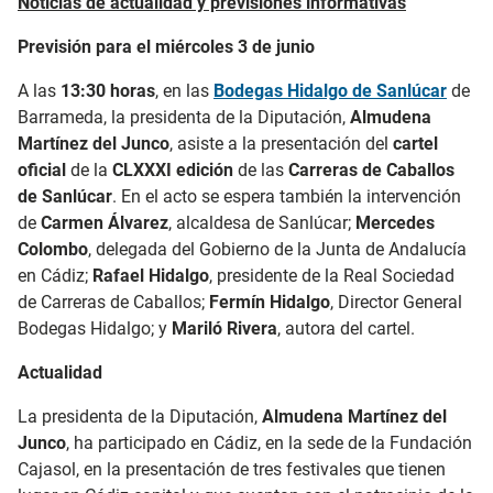
Noticias de actualidad y previsiones informativas
Previsión para el miércoles 3 de junio
A las
13:30 horas
, en las
Bodegas Hidalgo de Sanlúcar
de
Barrameda, la presidenta de la Diputación,
Almudena
Martínez del Junco
, asiste a la presentación del
cartel
oficial
de la
CLXXXI edición
de las
Carreras de Caballos
de Sanlúcar
. En el acto se espera también la intervención
de
Carmen Álvarez
, alcaldesa de Sanlúcar;
Mercedes
Colombo
, delegada del Gobierno de la Junta de Andalucía
en Cádiz;
Rafael Hidalgo
, presidente de la Real Sociedad
de Carreras de Caballos;
Fermín Hidalgo
, Director General
Bodegas Hidalgo; y
Mariló Rivera
, autora del cartel.
Actualidad
La presidenta de la Diputación,
Almudena Martínez del
Junco
, ha participado en Cádiz, en la sede de la Fundación
Cajasol, en la presentación de tres festivales que tienen