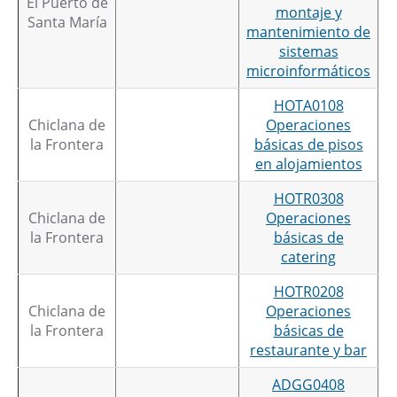
El Puerto de
montaje y
Santa María
mantenimiento de
sistemas
microinformáticos
HOTA0108
Chiclana de
Operaciones
la Frontera
básicas de pisos
en alojamientos
HOTR0308
Chiclana de
Operaciones
la Frontera
básicas de
catering
HOTR0208
Chiclana de
Operaciones
la Frontera
básicas de
restaurante y bar
ADGG0408