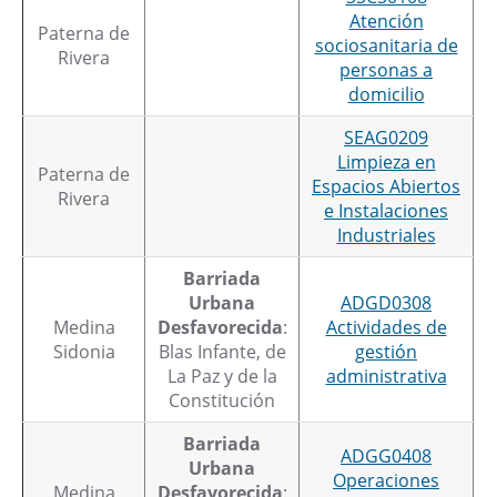
Atención
Paterna de
sociosanitaria de
Rivera
personas a
domicilio
SEAG0209
Limpieza en
Paterna de
Espacios Abiertos
Rivera
e Instalaciones
Industriales
Barriada
Urbana
ADGD0308
Medina
Desfavorecida
:
Actividades de
Sidonia
Blas Infante, de
gestión
La Paz y de la
administrativa
Constitución
Barriada
ADGG0408
Urbana
Operaciones
Medina
Desfavorecida
: