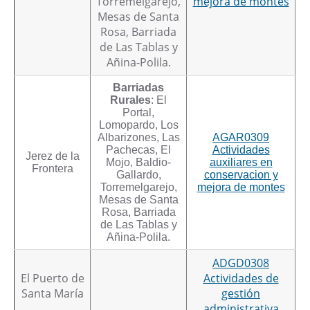
Torremelgarejo,
mejora de montes
Mesas de Santa
Rosa, Barriada
de Las Tablas y
Añina-Polila.
Barriadas
Rurales
: El
Portal,
Lomopardo, Los
Albarizones, Las
AGAR0309
Pachecas, El
Actividades
Jerez de la
Mojo, Baldio-
auxiliares en
Frontera
Gallardo,
conservacion y
Torremelgarejo,
mejora de montes
Mesas de Santa
Rosa, Barriada
de Las Tablas y
Añina-Polila.
ADGD0308
El Puerto de
Actividades de
Santa María
gestión
administrativa