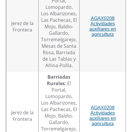
Portal,
Lomopardo,
Los Albarizones,
AGAX0208
Las Pachecas, El
Jerez de la
Actividades
Mojo, Baldio-
Frontera
auxiliares en
Gallardo,
agricultura
Torremelgarejo,
Mesas de Santa
Rosa, Barriada
de Las Tablas y
Añina-Polila.
Barriadas
Rurales
: El
Portal,
Lomopardo,
Los Albarizones,
AGAX0208
Las Pachecas, El
Jerez de la
Actividades
Mojo, Baldio-
Frontera
auxiliares en
Gallardo,
agricultura
Torremelgarejo,