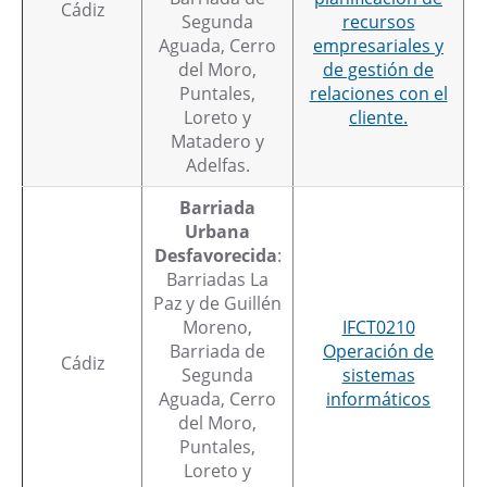
Cádiz
Segunda
recursos
Aguada, Cerro
empresariales y
del Moro,
de gestión de
Puntales,
relaciones con el
Loreto y
cliente.
Matadero y
Adelfas.
Barriada
Urbana
Desfavorecida
:
Barriadas La
Paz y de Guillén
Moreno,
IFCT0210
Barriada de
Operación de
Cádiz
Segunda
sistemas
Aguada, Cerro
informáticos
del Moro,
Puntales,
Loreto y