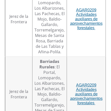
Lomopardo,
Los Albarizones,
AGAR0209
Las Pachecas, El
Actividades
Jerez de la
Mojo, Baldio-
auxiliares de
Frontera
aprovechamientos
Gallardo,
forestales
Torremelgarejo,
Mesas de Santa
Rosa, Barriada
de Las Tablas y
Añina-Polila.
Barriadas
Rurales
: El
Portal,
Lomopardo,
Los Albarizones,
AGAR0209
Las Pachecas, El
Actividades
Jerez de la
Mojo, Baldio-
auxiliares de
Frontera
aprovechamientos
Gallardo,
forestales
Torremelgarejo,
Mesas de Santa