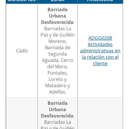
Barriada
Urbana
Desfavorecida
:
Barriadas La
Paz y de Guillén
ADGG0208
Moreno,
Actividades
Barriada de
Cádiz
administrativas en
Segunda
la relación con el
Aguada, Cerro
cliente
del Moro,
Puntales,
Loreto y
Matadero y
Adelfas.
Barriada
Urbana
Desfavorecida
:
Barriadas La
Paz y de Guillén