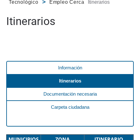
Tecnológico
Empleo Cerca
Itinerarios
Itinerarios
Información
Itinerarios
Documentación necesaria
Carpeta ciudadana
MUNICIPIOS
ZONA
ITINERARIO
H