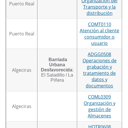
Organización del
Puerto Real
Transporte y la
distribución
COMT0110
Atención al cliente
Puerto Real
consumidor o
usuario
ADGG0508
Barriada
Operaciones de
Urbana
grabación y
Algeciras
Desfavorecida
:
tratamiento de
El Saladillo / La
datos y
Piñera
documentos
COML0309
Organización y
Algeciras
gestión de
Almacenes
HOTR0608