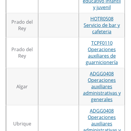
educativo infantil
y juvenil
HOTR0508
Prado del
Servicio de bar y
Rey
cafeteria
TCPF0110
Prado del
Operaciones
Rey
auxiliares de
guarnicionería
ADGG0408
Operaciones
Algar
auxiliares
administrativas y
generales
ADGG0408
Operaciones
Ubrique
auxiliares
administrativas y