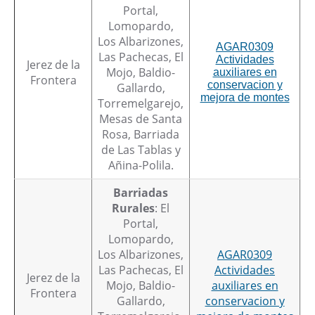
Portal,
Lomopardo,
Los Albarizones,
AGAR0309
Las Pachecas, El
Actividades
Jerez de la
Mojo, Baldio-
auxiliares en
Frontera
conservacion y
Gallardo,
mejora de montes
Torremelgarejo,
Mesas de Santa
Rosa, Barriada
de Las Tablas y
Añina-Polila.
Barriadas
Rurales
: El
Portal,
Lomopardo,
Los Albarizones,
AGAR0309
Las Pachecas, El
Actividades
Jerez de la
Mojo, Baldio-
auxiliares en
Frontera
Gallardo,
conservacion y