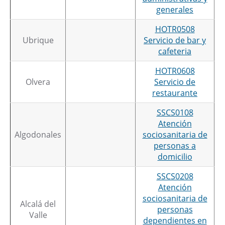
generales
HOTR0508
Ubrique
Servicio de bar y
cafeteria
HOTR0608
Olvera
Servicio de
restaurante
SSCS0108
Atención
Algodonales
sociosanitaria de
personas a
domicilio
SSCS0208
Atención
sociosanitaria de
Alcalá del
personas
Valle
dependientes en