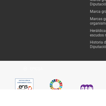
Diputaci
Marca grá
Marcas gr
organism
Heráldica
escudos 
Historia 
Diputació
EPICSA