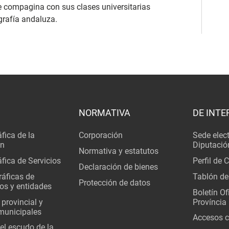
e compagina con sus clases universitarias
grafía andaluza.
NORMATIVA
DE INTE
fica de la
Corporación
Sede elec
ón
Diputació
Normativa y estatutos
fica de Servicios
Perfil de 
Declaración de bienes
áficas de
Tablón de
Protección de datos
os y entidades
Boletín Ofi
 provincial y
Província
municipales
Accesos c
del escudo de la