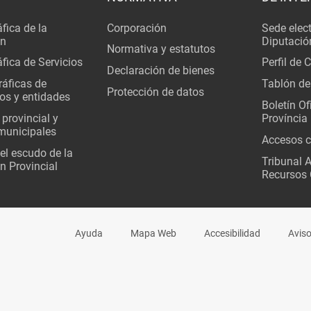
fica de la
Corporación
Sede elec
ón
Diputació
Normativa y estatutos
fica de Servicios
Perfil de 
Declaración de bienes
áficas de
Tablón de
Protección de datos
os y entidades
Boletín Ofi
 provincial y
Província
municipales
Accesos c
del escudo de la
Tribunal 
n Provincial
Recursos 
Ayuda
Mapa Web
Accesibilidad
Aviso