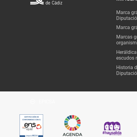
Marca grá
Diputaci
Marca grá
Marcas gr
organism
Heráldica
escudos 
Historia 
Diputació
EPICSA