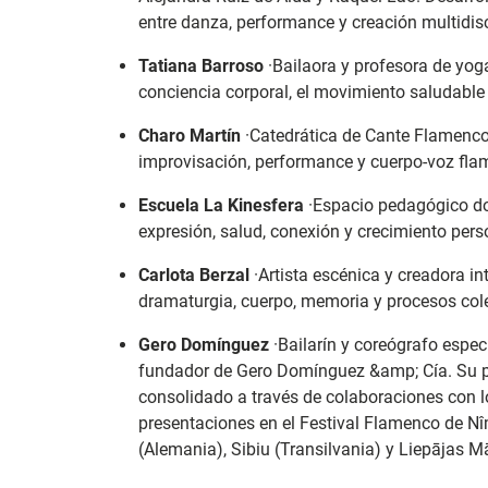
entre danza, performance y creación multidisc
Tatiana Barroso
·
Bailaora y profesora de yoga
conciencia corporal, el movimiento saludable 
Charo Martín
·
Catedrática de Cante Flamenco 
improvisación, performance y cuerpo-voz fla
Escuela La Kinesfera
·
Espacio pedagógico d
expresión, salud, conexión y crecimiento pers
Carlota Berzal
·
Artista escénica y creadora int
dramaturgia, cuerpo, memoria y procesos cole
Gero Domínguez
·
Bailarín y coreógrafo espe
fundador de Gero Domínguez &amp; Cía. Su pr
consolidado a través de colaboraciones con l
presentaciones en el Festival Flamenco de N
(Alemania), Sibiu (Transilvania) y Liepājas M