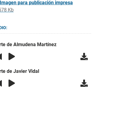
Imagen para publicación impresa
578 Kb
DIO:
rte de Almudena Martínez
rte de Javier Vidal