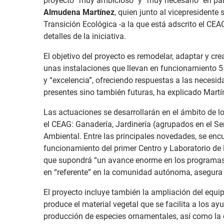
proyecto “muy ambicioso” y “muy necesario” en pala
Almudena Martínez
, quien junto al vicepresidente
Transición Ecológica -a la que está adscrito el CEA
detalles de la iniciativa.
El objetivo del proyecto es remodelar, adaptar y cr
unas instalaciones que llevan en funcionamiento 5
y “excelencia”, ofreciendo respuestas a las necesi
presentes sino también futuras, ha explicado Mart
Las actuaciones se desarrollarán en el ámbito de lo
el CEAG: Ganadería, Jardinería (agrupados en el Se
Ambiental. Entre las principales novedades, se encu
funcionamiento del primer Centro y Laboratorio de
que supondrá “un avance enorme en los programas 
en “referente” en la comunidad autónoma, asegura 
El proyecto incluye también la ampliación del equi
produce el material vegetal que se facilita a los a
producción de especies ornamentales, así como la