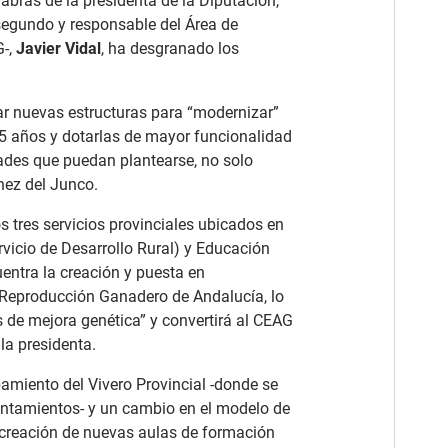
bras de la presidenta de la Diputación,
 segundo y responsable del Área de
G-,
Javier Vidal
, ha desgranado los
ear nuevas estructuras para “modernizar”
5 años y dotarlas de mayor funcionalidad
dades que puedan plantearse, no solo
ínez del Junco.
s tres servicios provinciales ubicados en
rvicio de Desarrollo Rural) y Educación
entra la creación y puesta en
 Reproducción Ganadero de Andalucía, lo
de mejora genética” y convertirá al CEAG
la presidenta.
pamiento del Vivero Provincial -donde se
yuntamientos- y un cambio en el modelo de
 creación de nuevas aulas de formación