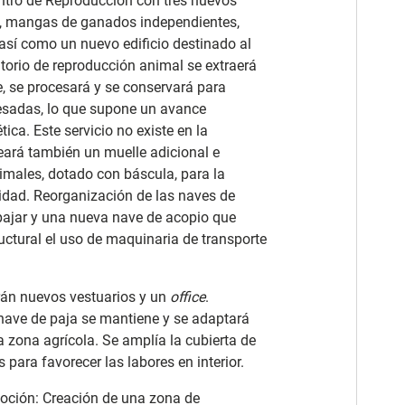
ntro de Reproducción con tres nuevos
o), mangas de ganados independientes,
así como un nuevo edificio destinado al
ratorio de reproducción animal se extraerá
e, se procesará y se conservará para
resadas, lo que supone un avance
ca. Este servicio no existe en la
ará también un muelle adicional e
imales, dotado con báscula, para la
lidad. Reorganización de las naves de
pajar y una nueva nave de acopio que
uctural el uso de maquinaria de transporte
arán nuevos vestuarios y un
office
.
nave de paja se mantiene y se adaptará
 zona agrícola. Se amplía la cubierta de
 para favorecer las labores en interior.
moción: Creación de una zona de