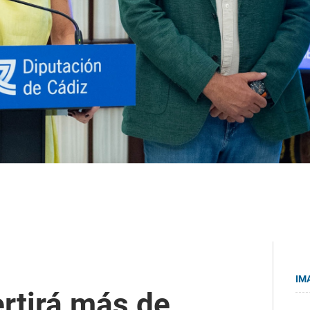
IM
ertirá más de