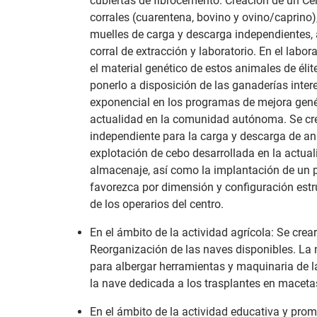
cubiertas de fibrocemento. Creación de un Ce
corrales (cuarentena, bovino y ovino/caprin
muelles de carga y descarga independientes, 
corral de extracción y laboratorio. En el labo
el material genético de estos animales de élit
ponerlo a disposición de las ganaderías inte
exponencial en los programas de mejora genéti
actualidad en la comunidad autónoma. Se cre
independiente para la carga y descarga de an
explotación de cebo desarrollada en la actua
almacenaje, así como la implantación de un 
favorezca por dimensión y configuración estr
de los operarios del centro.
En el ámbito de la actividad agrícola: Se cre
Reorganización de las naves disponibles. La 
para albergar herramientas y maquinaria de la
la nave dedicada a los trasplantes en macetas
En el ámbito de la actividad educativa y pro