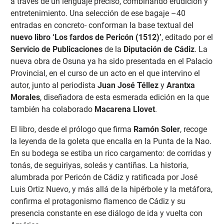
a través de un lenguaje preciso, combinando erudición y
entretenimiento. Una selección de ese bagaje –40
entradas en concreto- conforman la base textual del
nuevo libro ‘Los fardos de Pericón (1512)’
, editado por el
Servicio de Publicaciones
de la
Diputación de Cádiz
. La
nueva obra de Osuna ya ha sido presentada en el Palacio
Provincial, en el curso de un acto en el que intervino el
autor, junto al periodista
Juan José Téllez
y
Arantxa
Morales
, diseñadora de esta esmerada edición en la que
también ha colaborado
Macarena Llovet
.
El libro, desde el prólogo que firma
Ramón Soler
, recoge
la leyenda de la goleta que encalla en la Punta de la Nao.
En su bodega se estiba un rico cargamento: de corridas y
tonás, de seguiriyas, soleás y cantiñas. La historia,
alumbrada por Pericón de Cádiz y ratificada por José
Luis Ortiz Nuevo, y más allá de la hipérbole y la metáfora,
confirma el protagonismo flamenco de Cádiz y su
presencia constante en ese diálogo de ida y vuelta con