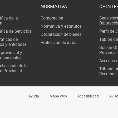
NORMATIVA
DE INTE
fica de la
Corporación
Sede elec
ón
Diputació
Normativa y estatutos
fica de Servicios
Perfil de 
Declaración de bienes
áficas de
Tablón de
Protección de datos
os y entidades
Boletín Ofi
 provincial y
Província
municipales
Accesos c
del escudo de la
Tribunal 
n Provincial
Recursos 
Ayuda
Mapa Web
Accesibilidad
Aviso