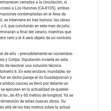
rmanecen cerradas a la circulación, si
e acceso a Los Hurones (CA-8105), ambas
estimaciones contempladas en el Área de
l, se interviene en tres tramos: las obras
y 4, que concluirán en este mes de julio;
erminarán a final del verano, mientras que
etro cero y el 4 será objeto de un contrato
nal de año –previsiblemente en noviembre-
era y Coripe. Diputación invierte en esta
ito de resolver una solución técnica
lómetro 6. En este enclave, inundable, se
uir en dicho paraje el río Guadalporcún y
 de ambos cauces se llevó por delante un
se ejecutan en la actualidad se quieren
 río-, de 45 y 60 metros de longitud. Ya se
a dimensión de estas nuevas obras. Su
s allá de los tres metros sobre la actual