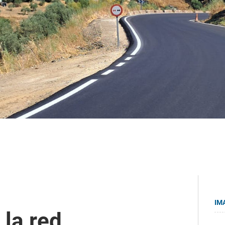
IM
 la red