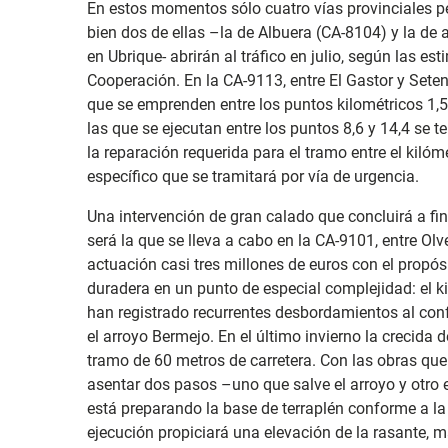
En estos momentos sólo cuatro vías provinciales pe
bien dos de ellas –la de Albuera (CA-8104) y la d
en Ubrique- abrirán al tráfico en julio, según las 
Cooperación. En la CA-9113, entre El Gastor y Seteni
que se emprenden entre los puntos kilométricos 1,5 
las que se ejecutan entre los puntos 8,6 y 14,4 se t
la reparación requerida para el tramo entre el kilóm
específico que se tramitará por vía de urgencia.
Una intervención de gran calado que concluirá a fi
será la que se lleva a cabo en la CA-9101, entre Olv
actuación casi tres millones de euros con el propós
duradera en un punto de especial complejidad: el ki
han registrado recurrentes desbordamientos al confl
el arroyo Bermejo. En el último invierno la crecida
tramo de 60 metros de carretera. Con las obras que 
asentar dos pasos –uno que salve el arroyo y otro el
está preparando la base de terraplén conforme a l
ejecución propiciará una elevación de la rasante, má