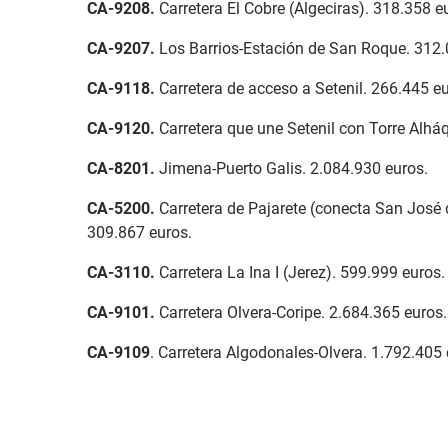
CA-9208
.
Carretera El Cobre (Algeciras). 318.358 e
CA-9207
.
Los Barrios-Estación de San Roque. 312.
CA-9118
.
Carretera de acceso a Setenil. 266.445 eu
CA-9120.
Carretera que une Setenil con Torre Alhá
CA-8201
.
Jimena-Puerto Galis. 2.084.930 euros.
CA-5200
.
Carretera de Pajarete (conecta San José d
309.867 euros.
CA-3110
.
Carretera La Ina I (Jerez). 599.999 euros.
CA-9101
.
Carretera Olvera-Coripe. 2.684.365 euros.
CA-9109
. Carretera Algodonales-Olvera. 1.792.405 