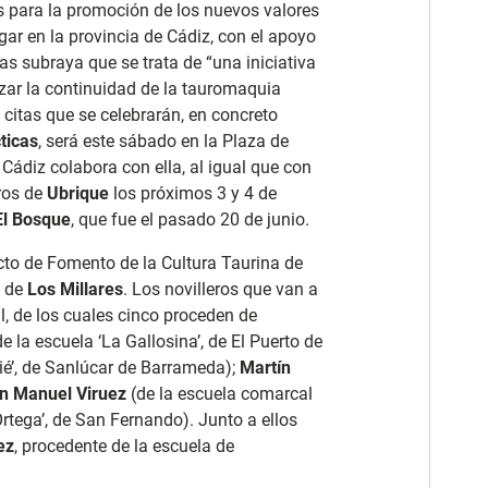
s para la promoción de los nuevos valores
ar en la provincia de Cádiz, con el apoyo
s subraya que se trata de “una iniciativa
izar la continuidad de la tauromaquia
citas que se celebrarán, en concreto
ticas
, será este sábado en la Plaza de
Cádiz colabora con ella, al igual que con
ros de
Ubrique
los próximos 3 y 4 de
El Bosque
, que fue el pasado 20 de junio.
cto de Fomento de la Cultura Taurina de
a de
Los Millares
. Los novilleros que van a
al, de los cuales cinco proceden de
e la escuela ‘La Gallosina’, de El Puerto de
pié’, de Sanlúcar de Barrameda);
Martín
n Manuel Viruez
(de la escuela comarcal
Ortega’, de San Fernando). Junto a ellos
ez
, procedente de la escuela de