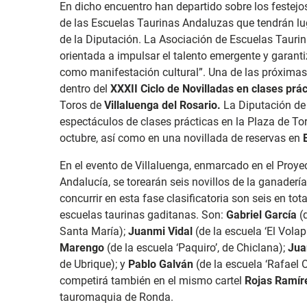
En dicho encuentro han departido sobre los festejo
de las Escuelas Taurinas Andaluzas que tendrán lug
de la Diputación. La Asociación de Escuelas Taurina
orientada a impulsar el talento emergente y garant
como manifestación cultural”. Una de las próximas 
dentro del
XXXII Ciclo de Novilladas en clases prác
Toros de
Villaluenga del Rosario.
La Diputación de 
espectáculos de clases prácticas en la Plaza de To
octubre, así como en una novillada de reservas en
En el evento de Villaluenga, enmarcado en el Proye
Andalucía, se torearán seis novillos de la ganaderí
concurrir en esta fase clasificatoria son seis en tot
escuelas taurinas gaditanas. Son:
Gabriel García
(d
Santa María);
Juanmi Vidal
(de la escuela ‘El Vola
Marengo
(de la escuela ‘Paquiro’, de Chiclana);
Jua
de Ubrique); y
Pablo Galván
(de la escuela ‘Rafael 
competirá también en el mismo cartel
Rojas Ramír
tauromaquia de Ronda.