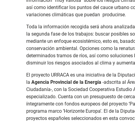
información “muy valiosa” sobre los riesgos climá
así como identificar los puntos del cauce urbano c
variaciones climáticas que puedan producirse.
Toda la información recogida será ahora analizada
la segunda fase de los trabajos: buscar posibles s
mediante un enfoque ecosistémico, esto es, basado en
conservación ambiental. Opciones como la renatural
determinados tramos de ríos, así como soluciones 
disminuir los riesgos asociados al clima y aumentar
El proyecto URRACA es una iniciativa de la Diputac
la
Agencia Provincial de la Energía
-adscrita al Áre
Ciudadanía-, con la Sociedad Cooperativa Estudio 
especializado. Cuenta con un presupuesto de cerca
íntegramente con fondos europeos del proyecto ‘Pat
programa marco ‘Horizonte Europa’. El de la Diputa
proyectos españoles seleccionados en esta convoca