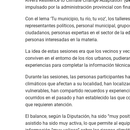
Rivers Resilience to Climate Change Adaptation’ (
U
impulsado por la administración provincial con fin
Con el lema ‘Tu municipio, tu río, tu voz’, los talle
representantes políticos, personal municipal, grupo
ciudadanos, personas expertas en el sector de la ed
personas interesadas en la materia.
La idea de estas sesiones era que los vecinos y vec
conviven en el entorno de los ríos urbanos, pudier
experiencias para completar la información técnica
Durante las sesiones, las personas participantes ha
climáticos que afectan a su localidad, han localiz
vulnerables, han compartido recuerdos y experienc
ocurridos en el pasado y han establecido las que c
que requieren atención.
El balance, según la Diputación, ha sido “muy posit
asistido ha sido muy activa, lo que permite al equ