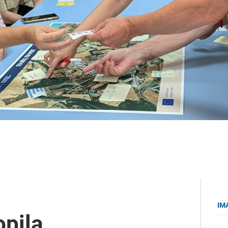
IM
opila