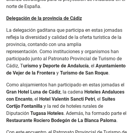
norte de España.
Delegación de la provincia de Cádiz
La delegación gaditana que participa en estas jornadas
refleja la diversidad y calidad de la oferta turística de la
provincia, contando con una amplia
representación.
Como instituciones y organismos han
participado junto al Patronato Provincial de Turismo de
Cádiz, T
urismo y Deporte de Andalucía
, el
Ayuntamiento
de Vejer de la Frontera
y
Turismo de San Roque
.
Como alojamientos han participado en estas jornadas el
Gran Hotel Luna de Cádiz
, la cadena
Hoteles Andaluces
con Encanto
, el
Hotel Valentín Sancti Petri
, el
Suites
Cortijo Fontanilla
y la red de hoteles rurales de
Diputación
Tugasa Hoteles
. Además, ha formado parte el
Restaurante Rociero Bodegón de La Blanca Paloma
.
Con este encuentro, el Patronato Provincial de Turismo de