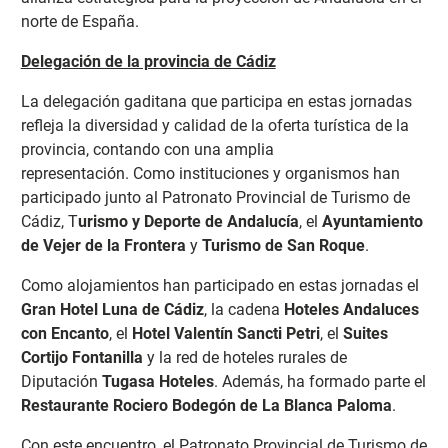
norte de España.
Delegación de la provincia de Cádiz
La delegación gaditana que participa en estas jornadas
refleja la diversidad y calidad de la oferta turística de la
provincia, contando con una amplia
representación.
Como instituciones y organismos han
participado junto al Patronato Provincial de Turismo de
Cádiz, T
urismo y Deporte de Andalucía
, el
Ayuntamiento
de Vejer de la Frontera
y
Turismo de San Roque
.
Como alojamientos han participado en estas jornadas el
Gran Hotel Luna de Cádiz
, la cadena
Hoteles Andaluces
con Encanto
, el
Hotel Valentín Sancti Petri
, el
Suites
Cortijo Fontanilla
y la red de hoteles rurales de
Diputación
Tugasa Hoteles
. Además, ha formado parte el
Restaurante Rociero Bodegón de La Blanca Paloma
.
Con este encuentro, el Patronato Provincial de Turismo de