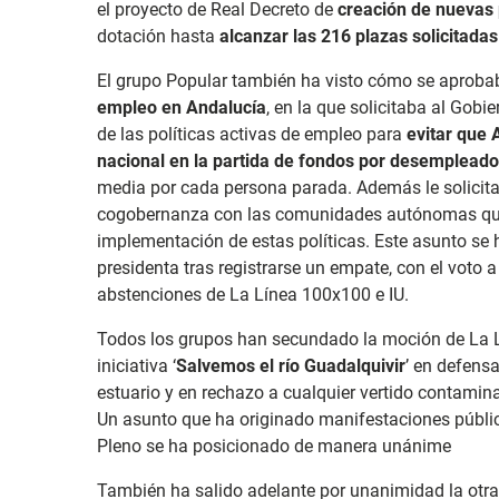
el proyecto de Real Decreto de
creación de nuevas 
dotación hasta
alcanzar las 216 plazas solicitadas
El grupo Popular también ha visto cómo se aprob
empleo en Andalucía
, en la que solicitaba al Gob
de las políticas activas de empleo para
evitar que 
nacional en la partida de fondos por desempleado
media por cada persona parada. Además le solicit
cogobernanza con las comunidades autónomas que l
implementación de estas políticas. Este asunto se h
presidenta tras registrarse un empate, con el voto a
abstenciones de La Línea 100x100 e IU.
Todos los grupos han secundado la moción de La 
iniciativa ‘
Salvemos el río Guadalquivir
’ en defensa
estuario y en rechazo a cualquier vertido contamin
Un asunto que ha originado manifestaciones pública
Pleno se ha posicionado de manera unánime
También ha salido adelante por unanimidad la otra