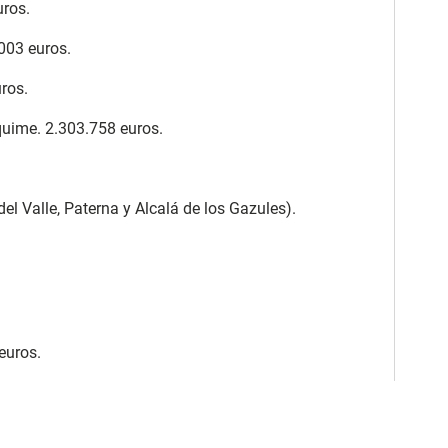
uros.
003 euros.
ros.
quime. 2.303.758 euros.
el Valle, Paterna y Alcalá de los Gazules).
euros.