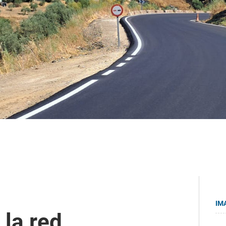
IM
 la red