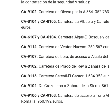
la contratación de la seguridad y salud):
CA-9102
.
Carretera de Olvera por la A-384. 352.763
CA-8104 y CA-8105
.
Carretera La Albuera y Carre
euros.
CA-6107 y CA-6104
.
Carretera Algar-El Bosque y ca
CA-9114
.
Carretera de Ventas Nuevas. 259.567 eur
CA-9107
.
Carretera de Lora, de acceso a Alcalá del
CA-8102
.
Carretera de Prado del Rey a Zahara de la
CA-9113
.
Carretera Setenil-El Gastor. 1.684.353 e
CA-9104
.
De Grazalema a Zahara de la Sierra. 861
CA-9106 y CA-9108
.
Carretera de acceso a Torre A
Romaila. 950.192 euros.