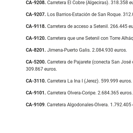
CA-9208
.
Carretera El Cobre (Algeciras). 318.358 e
CA-9207
.
Los Barrios-Estación de San Roque. 312.
CA-9118
.
Carretera de acceso a Setenil. 266.445 eu
CA-9120.
Carretera que une Setenil con Torre Alhá
CA-8201
.
Jimena-Puerto Galis. 2.084.930 euros.
CA-5200
.
Carretera de Pajarete (conecta San José d
309.867 euros.
CA-3110
.
Carretera La Ina I (Jerez). 599.999 euros.
CA-9101
.
Carretera Olvera-Coripe. 2.684.365 euros.
CA-9109
. Carretera Algodonales-Olvera. 1.792.405 