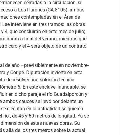
rmanecen cerradas a la circulación, si
e acceso a Los Hurones (CA-8105), ambas
estimaciones contempladas en el Área de
l, se interviene en tres tramos: las obras
y 4, que concluirán en este mes de julio;
erminarán a final del verano, mientras que
etro cero y el 4 será objeto de un contrato
nal de año –previsiblemente en noviembre-
era y Coripe. Diputación invierte en esta
ito de resolver una solución técnica
lómetro 6. En este enclave, inundable, se
uir en dicho paraje el río Guadalporcún y
 de ambos cauces se llevó por delante un
se ejecutan en la actualidad se quieren
 río-, de 45 y 60 metros de longitud. Ya se
a dimensión de estas nuevas obras. Su
s allá de los tres metros sobre la actual