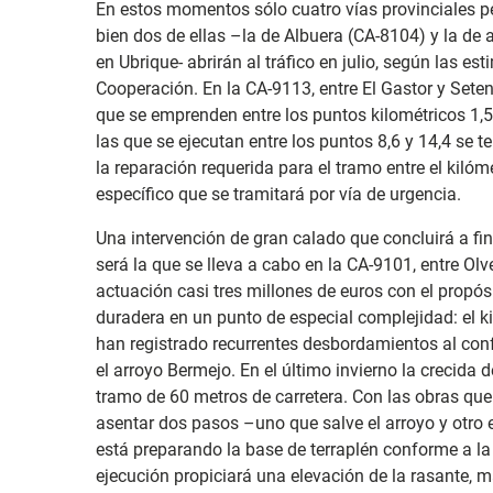
En estos momentos sólo cuatro vías provinciales pe
bien dos de ellas –la de Albuera (CA-8104) y la d
en Ubrique- abrirán al tráfico en julio, según las 
Cooperación. En la CA-9113, entre El Gastor y Seteni
que se emprenden entre los puntos kilométricos 1,5 
las que se ejecutan entre los puntos 8,6 y 14,4 se t
la reparación requerida para el tramo entre el kilóm
específico que se tramitará por vía de urgencia.
Una intervención de gran calado que concluirá a fi
será la que se lleva a cabo en la CA-9101, entre Olv
actuación casi tres millones de euros con el propós
duradera en un punto de especial complejidad: el ki
han registrado recurrentes desbordamientos al confl
el arroyo Bermejo. En el último invierno la crecida
tramo de 60 metros de carretera. Con las obras que 
asentar dos pasos –uno que salve el arroyo y otro el
está preparando la base de terraplén conforme a l
ejecución propiciará una elevación de la rasante, má