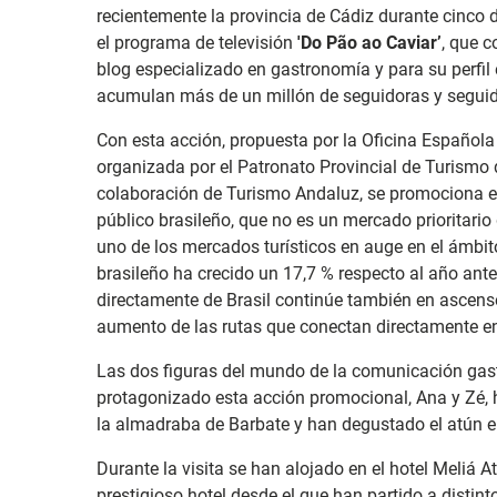
recientemente la provincia de Cádiz durante cinco 
el programa de televisión
'Do Pão ao Caviar’
, que 
blog especializado en gastronomía y para su perfil 
acumulan más de un millón de seguidoras y seguid
Con esta acción, propuesta por la Oficina Español
organizada por el Patronato Provincial de Turismo 
colaboración de Turismo Andaluz, se promociona el 
público brasileño, que no es un mercado prioritario
uno de los mercados turísticos en auge en el ámbit
brasileño ha crecido un 17,7 % respecto al año ante
directamente de Brasil continúe también en ascenso 
aumento de las rutas que conectan directamente e
Las dos figuras del mundo de la comunicación gas
protagonizado esta acción promocional, Ana y Zé, 
la almadraba de Barbate y han degustado el atún e
Durante la visita se han alojado en el hotel Meliá A
prestigioso hotel desde el que han partido a distint