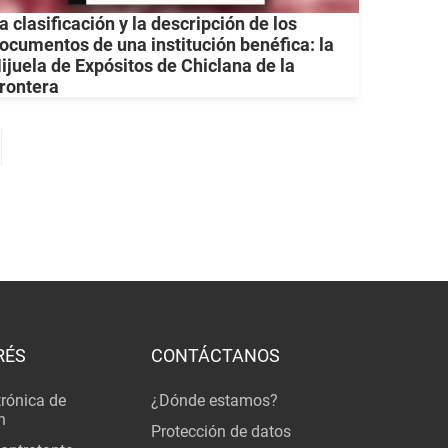
a clasificación y la descripción de los
ocumentos de una institución benéfica: la
ijuela de Expósitos de Chiclana de la
rontera
RÉS
CONTÁCTANOS
trónica de
¿Dónde estamos?
n
Protección de datos