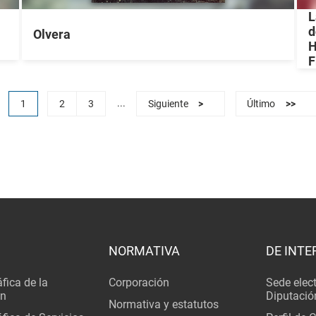
L
d
Olvera
H
F
...
1
2
3
Siguiente
>
Último
>>
NORMATIVA
DE INTE
fica de la
Corporación
Sede elec
ón
Diputació
Normativa y estatutos