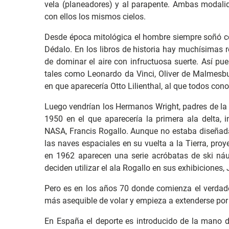
vela (planeadores) y al parapente. Ambas modali
con ellos los mismos cielos.
Desde época mitológica el hombre siempre soñó con
Dédalo. En los libros de historia hay muchísimas r
de dominar el aire con infructuosa suerte. Así pu
tales como Leonardo da Vinci, Oliver de Malmesb
en que aparecería Otto Lilienthal, al que todos cono
Luego vendrían los Hermanos Wright, padres de la 
1950 en el que aparecería la primera ala delta, 
NASA, Francis Rogallo. Aunque no estaba diseñada 
las naves espaciales en su vuelta a la Tierra, pro
en 1962 aparecen una serie acróbatas de ski náu
deciden utilizar el ala Rogallo en sus exhibiciones,
Pero es en los años 70 donde comienza el verdad
más asequible de volar y empieza a extenderse por
En España el deporte es introducido de la mano d