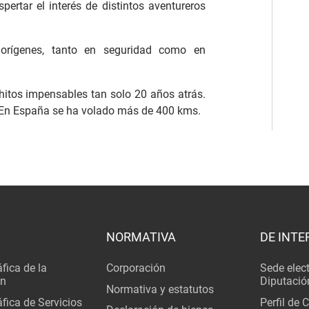
ertar el interés de distintos aventureros
orígenes, tanto en seguridad como en
hitos impensables tan solo 20 años atrás.
. En España se ha volado más de 400 kms.
NORMATIVA
DE INTE
fica de la
Corporación
Sede elec
ón
Diputació
Normativa y estatutos
fica de Servicios
Perfil de 