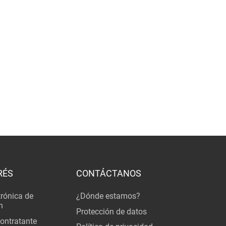
RÉS
CONTÁCTANOS
trónica de
¿Dónde estamos?
n
Protección de datos
Contratante