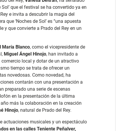
rado del Rey,
Vanesa Beltrán
, ha señalado
 Sol’ que el festival se ha convertido ya en
Rey e invita a descubrir la magia del
era que ‘Noches de Sol’ es “una apuesta
lle y que convierte a Prado del Rey en un
l María Blanco
, como el vicepresidente de
l,
Miguel Ángel Hinojo
, han invitado a
 comercio local y dotar de un atractivo
smo tiempo se trata de ofrecer un
estas novedosas. Como novedad, ha
aciones contarán con una presentación a
han preparado una serie de escenas
lofón en la presentación de la última
 año más la colaboración en la creación
sé Hinojo
, natural de Prado del Rey.
ce actuaciones musicales y un espectáculo
ados en las calles Teniente Peñalver,