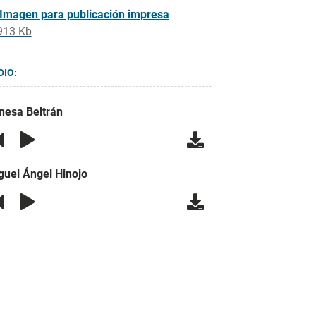
Imagen para publicación impresa
913 Kb
DIO:
nesa Beltrán
guel Ángel Hinojo