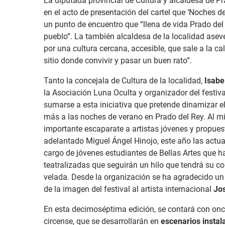
La diputada provincial de Cultura y alcaldesa de P
en el acto de presentación del cartel que ‘Noches de
un punto de encuentro que “llena de vida Prado del 
pueblo”. La también alcaldesa de la localidad asev
por una cultura cercana, accesible, que sale a la ca
sitio donde convivir y pasar un buen rato”.
Tanto la concejala de Cultura de la localidad,
Isabe
la Asociación Luna Oculta y organizador del festiva
sumarse a esta iniciativa que pretende dinamizar el
más a las noches de verano en Prado del Rey. Al mi
importante escaparate a artistas jóvenes y propu
adelantado Miguel Ángel Hinojo, este año las actu
cargo de jóvenes estudiantes de Bellas Artes que 
teatralizadas que seguirán un hilo que tendrá su co
velada. Desde la organización se ha agradecido un
de la imagen del festival al artista internacional
Jo
En esta decimoséptima edición, se contará con on
circense, que se desarrollarán en
escenarios instal