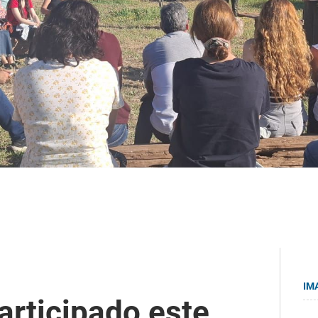
IM
articipado este