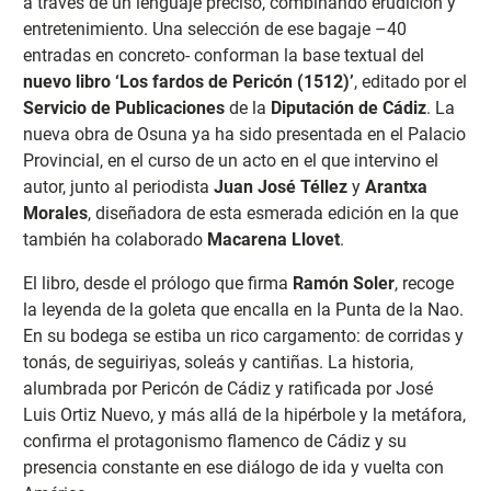
a través de un lenguaje preciso, combinando erudición y
entretenimiento. Una selección de ese bagaje –40
entradas en concreto- conforman la base textual del
nuevo libro ‘Los fardos de Pericón (1512)’
, editado por el
Servicio de Publicaciones
de la
Diputación de Cádiz
. La
nueva obra de Osuna ya ha sido presentada en el Palacio
Provincial, en el curso de un acto en el que intervino el
autor, junto al periodista
Juan José Téllez
y
Arantxa
Morales
, diseñadora de esta esmerada edición en la que
también ha colaborado
Macarena Llovet
.
El libro, desde el prólogo que firma
Ramón Soler
, recoge
la leyenda de la goleta que encalla en la Punta de la Nao.
En su bodega se estiba un rico cargamento: de corridas y
tonás, de seguiriyas, soleás y cantiñas. La historia,
alumbrada por Pericón de Cádiz y ratificada por José
Luis Ortiz Nuevo, y más allá de la hipérbole y la metáfora,
confirma el protagonismo flamenco de Cádiz y su
presencia constante en ese diálogo de ida y vuelta con