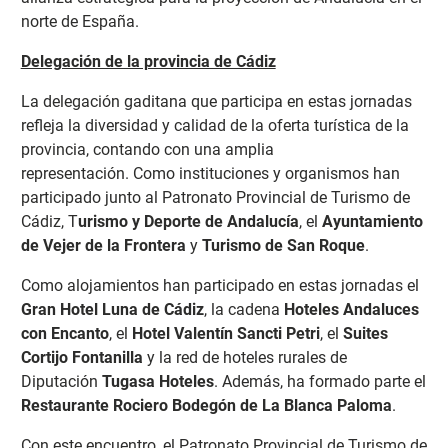
norte de España.
Delegación de la provincia de Cádiz
La delegación gaditana que participa en estas jornadas
refleja la diversidad y calidad de la oferta turística de la
provincia, contando con una amplia
representación.
Como instituciones y organismos han
participado junto al Patronato Provincial de Turismo de
Cádiz, T
urismo y Deporte de Andalucía
, el
Ayuntamiento
de Vejer de la Frontera
y
Turismo de San Roque
.
Como alojamientos han participado en estas jornadas el
Gran Hotel Luna de Cádiz
, la cadena
Hoteles Andaluces
con Encanto
, el
Hotel Valentín Sancti Petri
, el
Suites
Cortijo Fontanilla
y la red de hoteles rurales de
Diputación
Tugasa Hoteles
. Además, ha formado parte el
Restaurante Rociero Bodegón de La Blanca Paloma
.
Con este encuentro, el Patronato Provincial de Turismo de