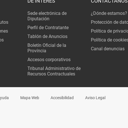
DE INTERÉS
CONTÁCTANOS
Sede electrónica de
¿Dónde estamos?
Diputación
utos
Protección de dat
Perfil de Contratante
enes
Política de privac
Tablón de Anuncios
os
Política de cookie
Boletín Oficial de la
Canal denuncias
Província
Accesos corporativos
Tribunal Administrativo de
Recursos Contractuales
yuda
Mapa Web
Accesibilidad
Aviso Legal