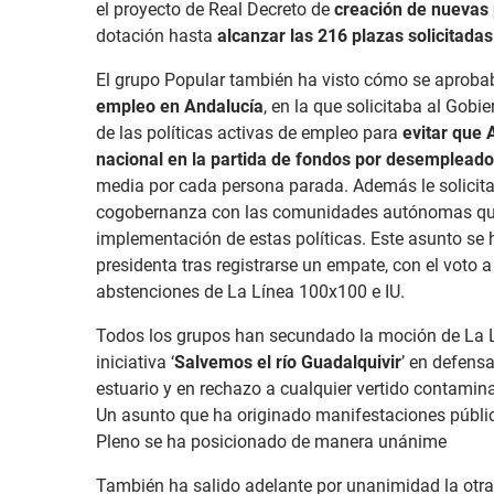
el proyecto de Real Decreto de
creación de nuevas 
dotación hasta
alcanzar las 216 plazas solicitadas
El grupo Popular también ha visto cómo se aprob
empleo en Andalucía
, en la que solicitaba al Gob
de las políticas activas de empleo para
evitar que 
nacional en la partida de fondos por desempleado
media por cada persona parada. Además le solicit
cogobernanza con las comunidades autónomas que l
implementación de estas políticas. Este asunto se h
presidenta tras registrarse un empate, con el voto a
abstenciones de La Línea 100x100 e IU.
Todos los grupos han secundado la moción de La 
iniciativa ‘
Salvemos el río Guadalquivir
’ en defensa
estuario y en rechazo a cualquier vertido contamin
Un asunto que ha originado manifestaciones pública
Pleno se ha posicionado de manera unánime
También ha salido adelante por unanimidad la otra