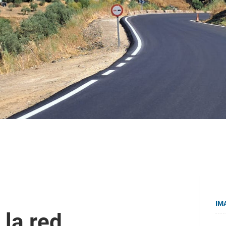
IM
 la red