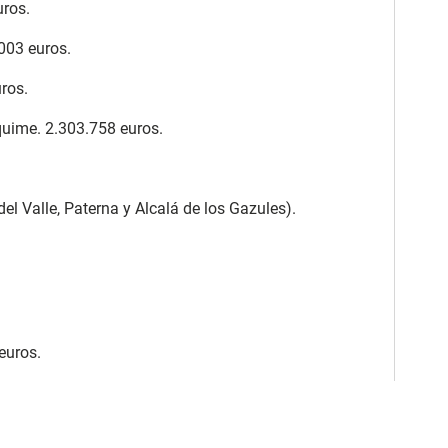
uros.
003 euros.
ros.
quime. 2.303.758 euros.
el Valle, Paterna y Alcalá de los Gazules).
euros.