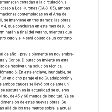
rmanecen cerradas a la circulación, si
e acceso a Los Hurones (CA-8105), ambas
estimaciones contempladas en el Área de
l, se interviene en tres tramos: las obras
y 4, que concluirán en este mes de julio;
erminarán a final del verano, mientras que
etro cero y el 4 será objeto de un contrato
nal de año –previsiblemente en noviembre-
era y Coripe. Diputación invierte en esta
ito de resolver una solución técnica
lómetro 6. En este enclave, inundable, se
uir en dicho paraje el río Guadalporcún y
 de ambos cauces se llevó por delante un
se ejecutan en la actualidad se quieren
 río-, de 45 y 60 metros de longitud. Ya se
a dimensión de estas nuevas obras. Su
s allá de los tres metros sobre la actual