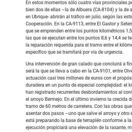
En estos momentos sólo cuatro vías provinciales pe
bien dos de ellas –la de Albuera (CA-8104) y la d
en Ubrique- abrirán al tráfico en julio, según las 
Cooperación. En la CA-9113, entre El Gastor y Seteni
que se emprenden entre los puntos kilométricos 1,5 
las que se ejecutan entre los puntos 8,6 y 14,4 se t
la reparación requerida para el tramo entre el kilóm
específico que se tramitará por vía de urgencia.
Una intervención de gran calado que concluirá a fi
será la que se lleva a cabo en la CA-9101, entre Olv
actuación casi tres millones de euros con el propós
duradera en un punto de especial complejidad: el ki
han registrado recurrentes desbordamientos al confl
el arroyo Bermejo. En el último invierno la crecida
tramo de 60 metros de carretera. Con las obras que 
asentar dos pasos –uno que salve el arroyo y otro el
está preparando la base de terraplén conforme a l
ejecución propiciará una elevación de la rasante, má