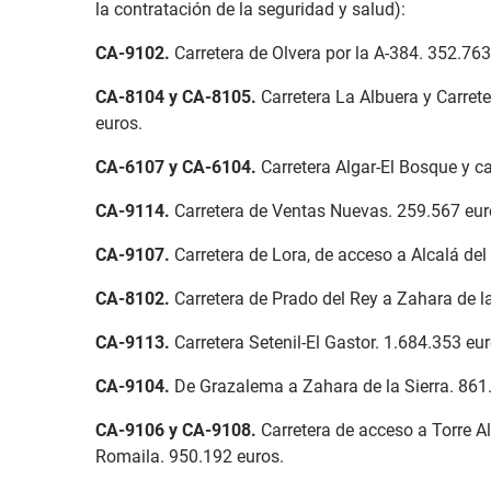
la contratación de la seguridad y salud):
CA-9102
.
Carretera de Olvera por la A-384. 352.763
CA-8104 y CA-8105
.
Carretera La Albuera y Carre
euros.
CA-6107 y CA-6104
.
Carretera Algar-El Bosque y ca
CA-9114
.
Carretera de Ventas Nuevas. 259.567 eur
CA-9107
.
Carretera de Lora, de acceso a Alcalá del
CA-8102
.
Carretera de Prado del Rey a Zahara de la
CA-9113
.
Carretera Setenil-El Gastor. 1.684.353 e
CA-9104
.
De Grazalema a Zahara de la Sierra. 861
CA-9106 y CA-9108
.
Carretera de acceso a Torre A
Romaila. 950.192 euros.