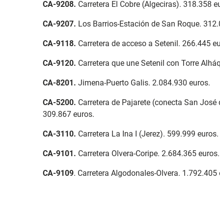
CA-9208
.
Carretera El Cobre (Algeciras). 318.358 e
CA-9207
.
Los Barrios-Estación de San Roque. 312.
CA-9118
.
Carretera de acceso a Setenil. 266.445 eu
CA-9120.
Carretera que une Setenil con Torre Alhá
CA-8201
.
Jimena-Puerto Galis. 2.084.930 euros.
CA-5200
.
Carretera de Pajarete (conecta San José d
309.867 euros.
CA-3110
.
Carretera La Ina I (Jerez). 599.999 euros.
CA-9101
.
Carretera Olvera-Coripe. 2.684.365 euros.
CA-9109
. Carretera Algodonales-Olvera. 1.792.405 