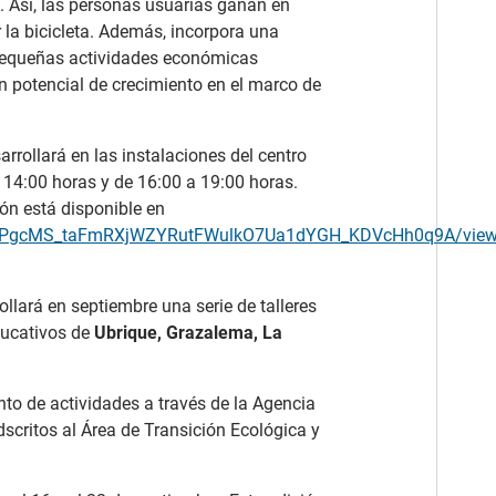
s. Así, las personas usuarias ganan en
 la bicicleta. Además, incorpora una
pequeñas actividades económicas
on potencial de crecimiento en el marco de
arrollará en las instalaciones del centro
 14:00 horas y de 16:00 a 19:00 horas.
ión está disponible en
cj4zPgcMS_taFmRXjWZYRutFWulkO7Ua1dYGH_KDVcHh0q9A/vie
ollará en septiembre una serie de talleres
educativos de
Ubrique, Grazalema, La
to de actividades a través de la Agencia
adscritos al Área de Transición Ecológica y