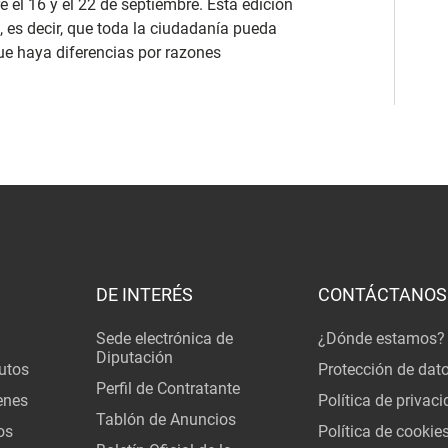
 el 16 y el 22 de septiembre. Esta edición
, es decir, que toda la ciudadanía pueda
que haya diferencias por razones
DE INTERÉS
CONTÁCTANOS
Sede electrónica de
¿Dónde estamos?
Diputación
utos
Protección de dat
Perfil de Contratante
enes
Política de privac
Tablón de Anuncios
os
Política de cookie