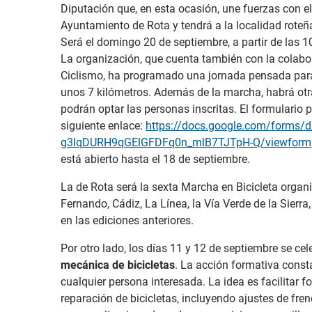
Diputación que, en esta ocasión, une fuerzas con el
Ayuntamiento de Rota y tendrá a la localidad roteñ
Será el domingo 20 de septiembre, a partir de las 1
La organización, que cuenta también con la colabo
Ciclismo, ha programado una jornada pensada para d
unos 7 kilómetros. Además de la marcha, habrá otra
podrán optar las personas inscritas. El formulario 
siguiente enlace:
https://docs.google.com/forms
g3IqDURH9qGElGFDFq0n_mlB7TJTpH-Q/viewform
está abierto hasta el 18 de septiembre.
La de Rota será la sexta Marcha en Bicicleta organ
Fernando, Cádiz, La Línea, la Vía Verde de la Sierr
en las ediciones anteriores.
Por otro lado, los días 11 y 12 de septiembre se ce
mecánica de bicicletas
. La acción formativa consta
cualquier persona interesada. La idea es facilitar
reparación de bicicletas, incluyendo ajustes de fre