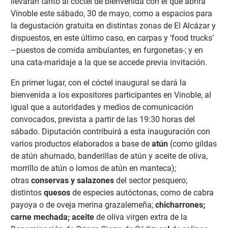
llevarán tanto al cóctel de bienvenida con el que abrirá
Vinoble este sábado, 30 de mayo, como a espacios para
la degustación gratuita en distintas zonas de El Alcázar y
dispuestos, en este último caso, en carpas y ‘food trucks’
–puestos de comida ambulantes, en furgonetas-; y en
una cata-maridaje a la que se accede previa invitación.
En primer lugar, con el cóctel inaugural se dará la
bienvenida a los expositores participantes en Vinoble, al
igual que a autoridades y medios de comunicación
convocados, prevista a partir de las 19:30 horas del
sábado. Diputación contribuirá a esta inauguración con
varios productos elaborados a base de
atún
(como gildas
de atún ahumado, banderillas de atún y aceite de oliva,
morrillo de atún o lomos de atún en manteca);
otras
conservas y salazones
del sector pesquero;
distintos
quesos
de especies autóctonas, como de cabra
payoya o de oveja merina grazalemeña;
chicharrones;
carne mechada; aceite
de oliva virgen extra de la