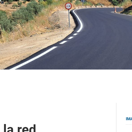
IM
 la red