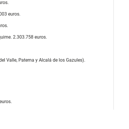
uros.
003 euros.
ros.
quime. 2.303.758 euros.
el Valle, Paterna y Alcalá de los Gazules).
euros.