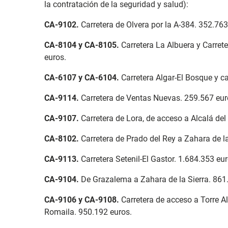
la contratación de la seguridad y salud):
CA-9102
.
Carretera de Olvera por la A-384. 352.763
CA-8104 y CA-8105
.
Carretera La Albuera y Carre
euros.
CA-6107 y CA-6104
.
Carretera Algar-El Bosque y ca
CA-9114
.
Carretera de Ventas Nuevas. 259.567 eur
CA-9107
.
Carretera de Lora, de acceso a Alcalá del
CA-8102
.
Carretera de Prado del Rey a Zahara de la
CA-9113
.
Carretera Setenil-El Gastor. 1.684.353 e
CA-9104
.
De Grazalema a Zahara de la Sierra. 861
CA-9106 y CA-9108
.
Carretera de acceso a Torre A
Romaila. 950.192 euros.