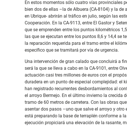
En estos momentos sólo cuatro vías provinciales pe
bien dos de ellas –la de Albuera (CA-8104) y la d
en Ubrique- abrirán al tráfico en julio, según las 
Cooperación. En la CA-9113, entre El Gastor y Seteni
que se emprenden entre los puntos kilométricos 1,5 
las que se ejecutan entre los puntos 8,6 y 14,4 se t
la reparación requerida para el tramo entre el kilóm
específico que se tramitará por vía de urgencia.
Una intervención de gran calado que concluirá a fi
será la que se lleva a cabo en la CA-9101, entre Olv
actuación casi tres millones de euros con el propós
duradera en un punto de especial complejidad: el ki
han registrado recurrentes desbordamientos al confl
el arroyo Bermejo. En el último invierno la crecida
tramo de 60 metros de carretera. Con las obras que 
asentar dos pasos –uno que salve el arroyo y otro el
está preparando la base de terraplén conforme a l
ejecución propiciará una elevación de la rasante, má