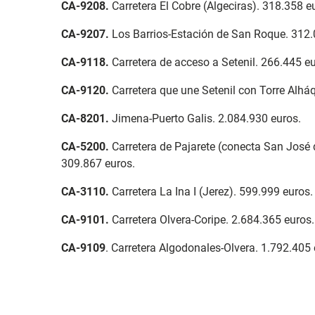
CA-9208
.
Carretera El Cobre (Algeciras). 318.358 e
CA-9207
.
Los Barrios-Estación de San Roque. 312.
CA-9118
.
Carretera de acceso a Setenil. 266.445 eu
CA-9120.
Carretera que une Setenil con Torre Alhá
CA-8201
.
Jimena-Puerto Galis. 2.084.930 euros.
CA-5200
.
Carretera de Pajarete (conecta San José d
309.867 euros.
CA-3110
.
Carretera La Ina I (Jerez). 599.999 euros.
CA-9101
.
Carretera Olvera-Coripe. 2.684.365 euros.
CA-9109
. Carretera Algodonales-Olvera. 1.792.405 