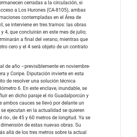
rmanecen cerradas a la circulación, si
e acceso a Los Hurones (CA-8105), ambas
estimaciones contempladas en el Área de
l, se interviene en tres tramos: las obras
y 4, que concluirán en este mes de julio;
erminarán a final del verano, mientras que
etro cero y el 4 será objeto de un contrato
nal de año –previsiblemente en noviembre-
era y Coripe. Diputación invierte en esta
ito de resolver una solución técnica
lómetro 6. En este enclave, inundable, se
uir en dicho paraje el río Guadalporcún y
 de ambos cauces se llevó por delante un
se ejecutan en la actualidad se quieren
 río-, de 45 y 60 metros de longitud. Ya se
a dimensión de estas nuevas obras. Su
s allá de los tres metros sobre la actual