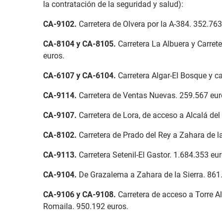
la contratación de la seguridad y salud):
CA-9102
.
Carretera de Olvera por la A-384. 352.763
CA-8104 y CA-8105
.
Carretera La Albuera y Carre
euros.
CA-6107 y CA-6104
.
Carretera Algar-El Bosque y ca
CA-9114
.
Carretera de Ventas Nuevas. 259.567 eur
CA-9107
.
Carretera de Lora, de acceso a Alcalá del
CA-8102
.
Carretera de Prado del Rey a Zahara de la
CA-9113
.
Carretera Setenil-El Gastor. 1.684.353 e
CA-9104
.
De Grazalema a Zahara de la Sierra. 861
CA-9106 y CA-9108
.
Carretera de acceso a Torre A
Romaila. 950.192 euros.