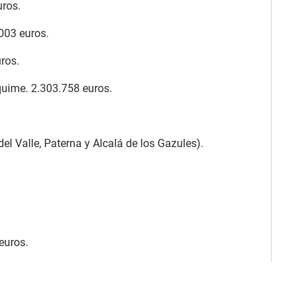
uros.
003 euros.
ros.
quime. 2.303.758 euros.
el Valle, Paterna y Alcalá de los Gazules).
euros.