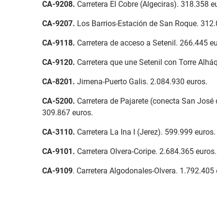
CA-9208
.
Carretera El Cobre (Algeciras). 318.358 e
CA-9207
.
Los Barrios-Estación de San Roque. 312.
CA-9118
.
Carretera de acceso a Setenil. 266.445 eu
CA-9120.
Carretera que une Setenil con Torre Alhá
CA-8201
.
Jimena-Puerto Galis. 2.084.930 euros.
CA-5200
.
Carretera de Pajarete (conecta San José d
309.867 euros.
CA-3110
.
Carretera La Ina I (Jerez). 599.999 euros.
CA-9101
.
Carretera Olvera-Coripe. 2.684.365 euros.
CA-9109
. Carretera Algodonales-Olvera. 1.792.405 