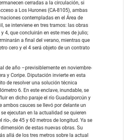
rmanecen cerradas a la circulación, si
e acceso a Los Hurones (CA-8105), ambas
estimaciones contempladas en el Área de
l, se interviene en tres tramos: las obras
y 4, que concluirán en este mes de julio;
erminarán a final del verano, mientras que
etro cero y el 4 será objeto de un contrato
nal de año –previsiblemente en noviembre-
era y Coripe. Diputación invierte en esta
ito de resolver una solución técnica
lómetro 6. En este enclave, inundable, se
uir en dicho paraje el río Guadalporcún y
 de ambos cauces se llevó por delante un
se ejecutan en la actualidad se quieren
 río-, de 45 y 60 metros de longitud. Ya se
a dimensión de estas nuevas obras. Su
s allá de los tres metros sobre la actual