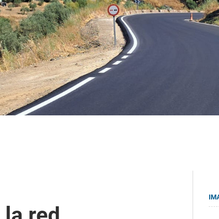
IM
 la red