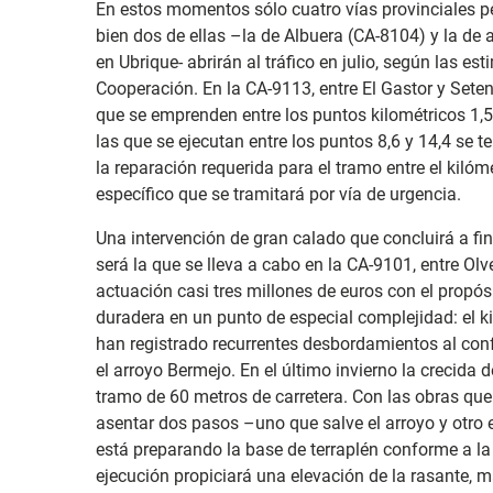
En estos momentos sólo cuatro vías provinciales pe
bien dos de ellas –la de Albuera (CA-8104) y la d
en Ubrique- abrirán al tráfico en julio, según las 
Cooperación. En la CA-9113, entre El Gastor y Seteni
que se emprenden entre los puntos kilométricos 1,5 
las que se ejecutan entre los puntos 8,6 y 14,4 se t
la reparación requerida para el tramo entre el kilóm
específico que se tramitará por vía de urgencia.
Una intervención de gran calado que concluirá a fi
será la que se lleva a cabo en la CA-9101, entre Olv
actuación casi tres millones de euros con el propós
duradera en un punto de especial complejidad: el ki
han registrado recurrentes desbordamientos al confl
el arroyo Bermejo. En el último invierno la crecida
tramo de 60 metros de carretera. Con las obras que 
asentar dos pasos –uno que salve el arroyo y otro el
está preparando la base de terraplén conforme a l
ejecución propiciará una elevación de la rasante, má