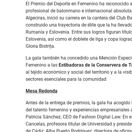
El Premio del Deporte en Femenino ha reconocido 
profesional de balonmano e internacional absoluta
Algeciras, inició su carrera en la cantera del Club
construido una trayectoria de élite que la ha lleva
Rumanía y Eslovenia. Entre sus logros figuran títu
Eslovenia, así como el doblete de liga y copa logr
Gloria Bistrița.
La gala también ha concedido una Mención Especia
Femenino a las
Estibadoras de la Conservera de T
al tejido económico y social del territorio y a la vis
sectores esenciales para la comunidad
Mesa Redonda
Antes de la entrega de premios, la gala ha acogido
del talento femenino y experiencias empresariales 
Patricia Sánchez, CEO de Fashion Digital Law. En e
Cancelas, profesora titular de Universidad y presid
de Cádiz; Alba Puerto Rodríguez, directora de ofici