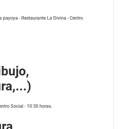
a payoya - Restaurante La Divina - Centro
ibujo,
ra,...)
ntro Social - 10:30 horas.
ura