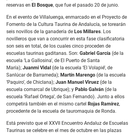
reservas en
El Bosque
, que fue el pasado 20 de junio.
En el evento de Villaluenga, enmarcado en el Proyecto de
Fomento de la Cultura Taurina de Andalucía, se torearán
seis novillos de la ganadería de
Los Millares
. Los
novilleros que van a concurrir en esta fase clasificatoria
son seis en total, de los cuales cinco proceden de
escuelas taurinas gaditanas. Son:
Gabriel García
(de la
escuela ‘La Gallosina’, de El Puerto de Santa
María);
Juanmi Vidal
(de la escuela ‘El Volapié’, de
Sanlúcar de Barrameda);
Martín Marengo
(de la escuela
‘Paquiro’, de Chiclana);
Juan Manuel Viruez
(de la
escuela comarcal de Ubrique); y
Pablo Galván
(de la
escuela ‘Rafael Ortega’, de San Fernando). Junto a ellos
competirá también en el mismo cartel
Rojas Ramírez
,
procedente de la escuela de tauromaquia de Ronda.
Está previsto que el XXVII Encuentro Andaluz de Escuelas
Taurinas se celebre en el mes de octubre en las plazas